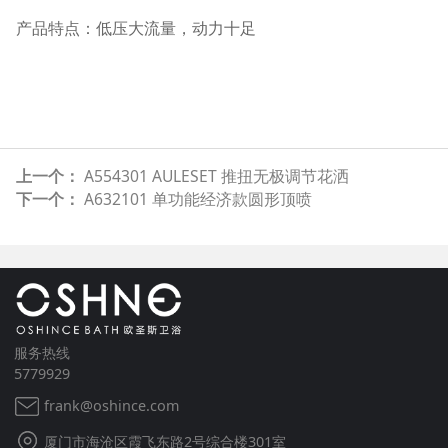
产品特点：低压大流量，动力十足
上一个：
A554301 AULESET 推扭无极调节花洒
下一个：
A632101 单功能经济款圆形顶喷
服务热线
5779929
frank@oshince.com
厦门市海沧区霞飞东路2号综合楼301室